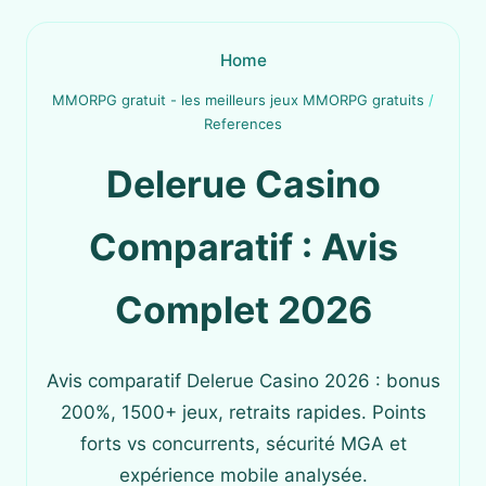
Home
MMORPG gratuit - les meilleurs jeux MMORPG gratuits
/
References
Delerue Casino
Comparatif : Avis
Complet 2026
Avis comparatif Delerue Casino 2026 : bonus
200%, 1500+ jeux, retraits rapides. Points
forts vs concurrents, sécurité MGA et
expérience mobile analysée.