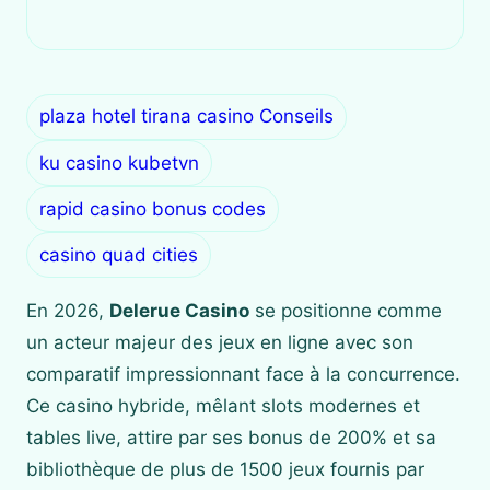
plaza hotel tirana casino Conseils
ku casino kubetvn
rapid casino bonus codes
casino quad cities
En 2026,
Delerue Casino
se positionne comme
un acteur majeur des jeux en ligne avec son
comparatif impressionnant face à la concurrence.
Ce casino hybride, mêlant slots modernes et
tables live, attire par ses bonus de 200% et sa
bibliothèque de plus de 1500 jeux fournis par