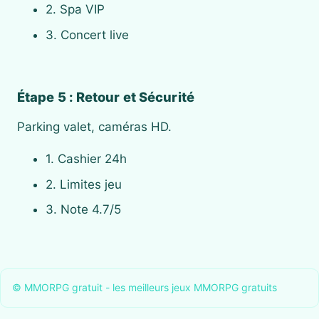
2. Spa VIP
3. Concert live
Étape 5 : Retour et Sécurité
Parking valet, caméras HD.
1. Cashier 24h
2. Limites jeu
3. Note 4.7/5
© MMORPG gratuit - les meilleurs jeux MMORPG gratuits