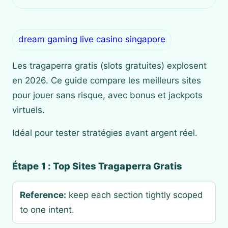
dream gaming live casino singapore
Les tragaperra gratis (slots gratuites) explosent
en 2026. Ce guide compare les meilleurs sites
pour jouer sans risque, avec bonus et jackpots
virtuels.
Idéal pour tester stratégies avant argent réel.
Étape 1 : Top Sites Tragaperra Gratis
Reference:
keep each section tightly scoped
to one intent.