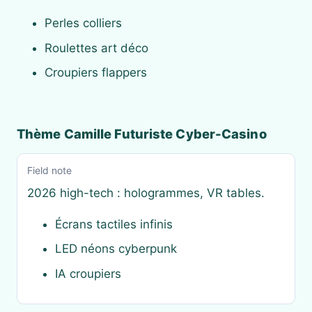
Perles colliers
Roulettes art déco
Croupiers flappers
Thème Camille Futuriste Cyber-Casino
Field note
2026 high-tech : hologrammes, VR tables.
Écrans tactiles infinis
LED néons cyberpunk
IA croupiers