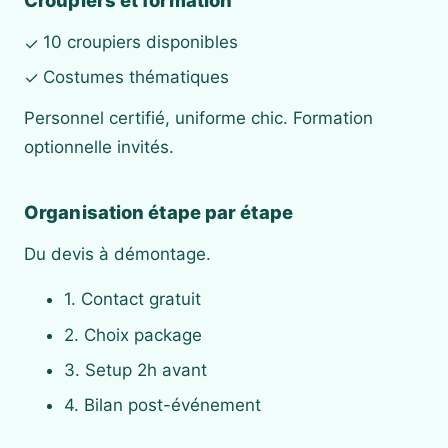
Croupiers et formation
10 croupiers disponibles
✓
Costumes thématiques
✓
Personnel certifié, uniforme chic. Formation
optionnelle invités.
Organisation étape par étape
Du devis à démontage.
1. Contact gratuit
2. Choix package
3. Setup 2h avant
4. Bilan post-événement