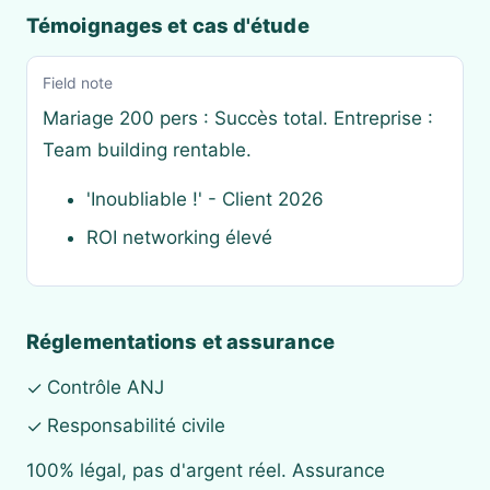
Témoignages et cas d'étude
Field note
Mariage 200 pers : Succès total. Entreprise :
Team building rentable.
'Inoubliable !' - Client 2026
ROI networking élevé
Réglementations et assurance
Contrôle ANJ
✓
Responsabilité civile
✓
100% légal, pas d'argent réel. Assurance