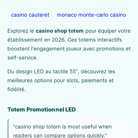
casino cauteret
monaco monte-carlo casino
Explorez le
casino shop totem
pour équiper votre
établissement en 2026. Ces totems interactifs
boostent l'engagement joueur avec promotions et
self-service.
Du design LED au tactile 55", découvrez les
meilleures options pour slots, paiements et
fidélité.
Totem Promotionnel LED
"casino shop totem is most useful when
readers can compare options quickly."