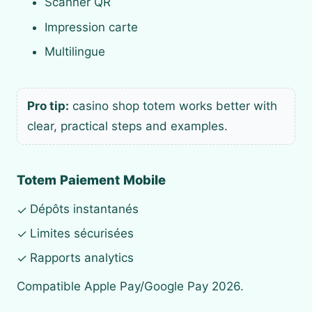
Scanner QR
Impression carte
Multilingue
Pro tip:
casino shop totem works better with
clear, practical steps and examples.
Totem Paiement Mobile
Dépôts instantanés
✓
Limites sécurisées
✓
Rapports analytics
✓
Compatible Apple Pay/Google Pay 2026.