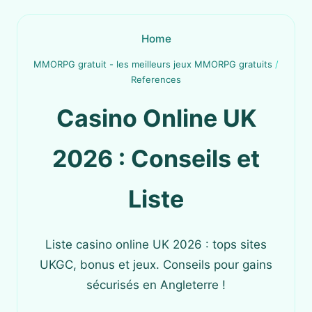
Home
MMORPG gratuit - les meilleurs jeux MMORPG gratuits
/
References
Casino Online UK
2026 : Conseils et
Liste
Liste casino online UK 2026 : tops sites
UKGC, bonus et jeux. Conseils pour gains
sécurisés en Angleterre !