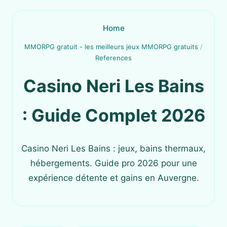
Home
MMORPG gratuit - les meilleurs jeux MMORPG gratuits
/
References
Casino Neri Les Bains
: Guide Complet 2026
Casino Neri Les Bains : jeux, bains thermaux,
hébergements. Guide pro 2026 pour une
expérience détente et gains en Auvergne.