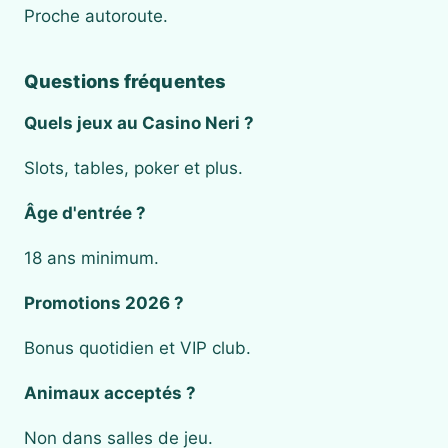
Proche autoroute.
Questions fréquentes
Quels jeux au Casino Neri ?
Slots, tables, poker et plus.
Âge d'entrée ?
18 ans minimum.
Promotions 2026 ?
Bonus quotidien et VIP club.
Animaux acceptés ?
Non dans salles de jeu.