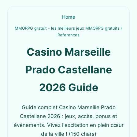
Home
MMORPG gratuit - les meilleurs jeux MMORPG gratuits
/
References
Casino Marseille
Prado Castellane
2026 Guide
Guide complet Casino Marseille Prado
Castellane 2026 : jeux, accès, bonus et
événements. Vivez l'excitation en plein cœur
de la ville ! (150 chars)