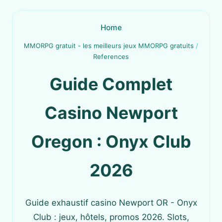
Home
MMORPG gratuit - les meilleurs jeux MMORPG gratuits
/
References
Guide Complet
Casino Newport
Oregon : Onyx Club
2026
Guide exhaustif casino Newport OR - Onyx
Club : jeux, hôtels, promos 2026. Slots,