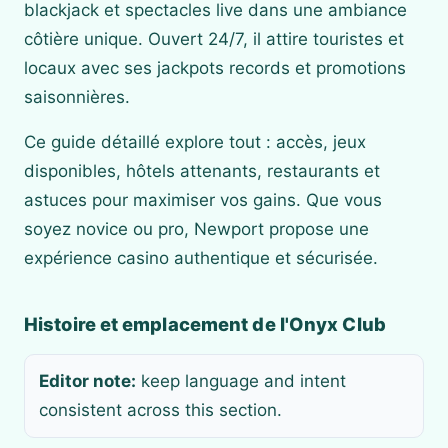
blackjack et spectacles live dans une ambiance
côtière unique. Ouvert 24/7, il attire touristes et
locaux avec ses jackpots records et promotions
saisonnières.
Ce guide détaillé explore tout : accès, jeux
disponibles, hôtels attenants, restaurants et
astuces pour maximiser vos gains. Que vous
soyez novice ou pro, Newport propose une
expérience casino authentique et sécurisée.
Histoire et emplacement de l'Onyx Club
Editor note:
keep language and intent
consistent across this section.