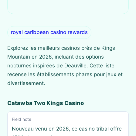
royal caribbean casino rewards
Explorez les meilleurs casinos près de Kings
Mountain en 2026, incluant des options
nocturnes inspirées de Deauville. Cette liste
recense les établissements phares pour jeux et
divertissement.
Catawba Two Kings Casino
Field note
Nouveau venu en 2026, ce casino tribal offre