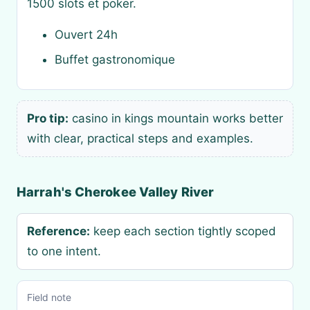
1500 slots et poker.
Ouvert 24h
Buffet gastronomique
Pro tip:
casino in kings mountain works better
with clear, practical steps and examples.
Harrah's Cherokee Valley River
Reference:
keep each section tightly scoped
to one intent.
Field note