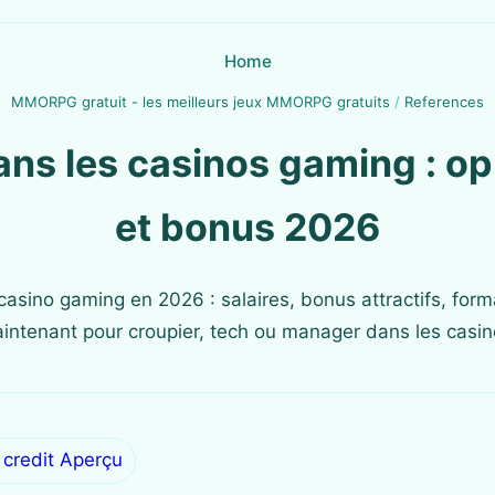
Home
MMORPG gratuit - les meilleurs jeux MMORPG gratuits
/
References
ans les casinos gaming : op
et bonus 2026
casino gaming en 2026 : salaires, bonus attractifs, form
intenant pour croupier, tech ou manager dans les casin
 credit Aperçu