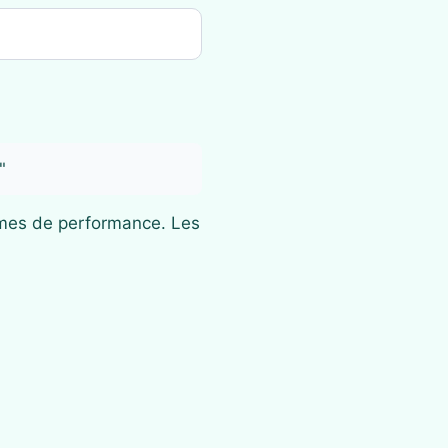
"
imes de performance. Les