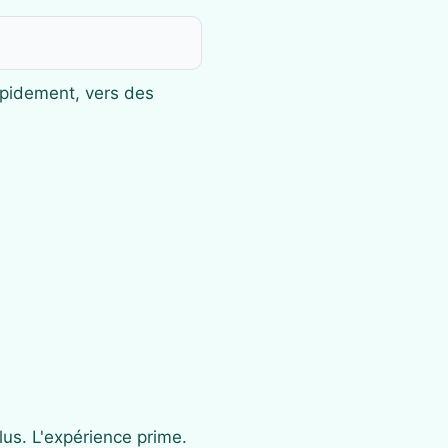
apidement, vers des
lus. L'expérience prime.