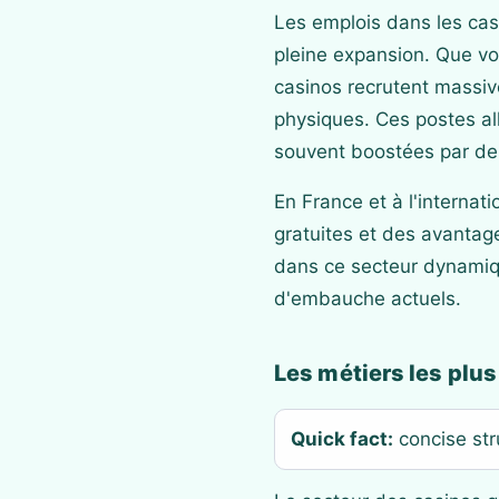
Les emplois dans les cas
pleine expansion. Que vo
casinos recrutent massiv
physiques. Ces postes al
souvent boostées par de
En France et à l'internat
gratuites et des avanta
dans ce secteur dynamiq
d'embauche actuels.
Les métiers les plu
Quick fact:
concise str