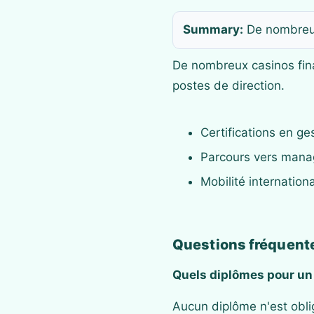
Summary:
De nombreux
De nombreux casinos fin
postes de direction.
Certifications en ge
Parcours vers mana
Mobilité internation
Questions fréquent
Quels diplômes pour un
Aucun diplôme n'est obli