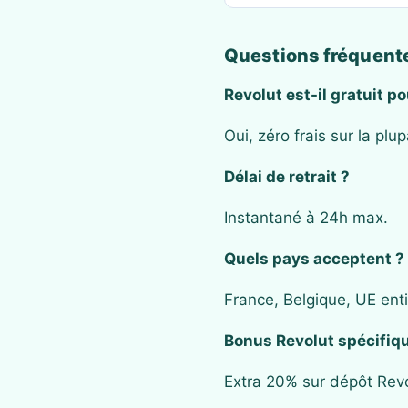
Questions fréquent
Revolut est-il gratuit p
Oui, zéro frais sur la plu
Délai de retrait ?
Instantané à 24h max.
Quels pays acceptent ?
France, Belgique, UE enti
Bonus Revolut spécifiq
Extra 20% sur dépôt Revo