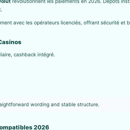
volut
révolutionnent les paiements en 2026. Dépôts insta
.
ement avec les opérateurs licenciés, offrant sécurité et 
Casinos
aire, cashback intégré.
aightforward wording and stable structure.
Compatibles 2026