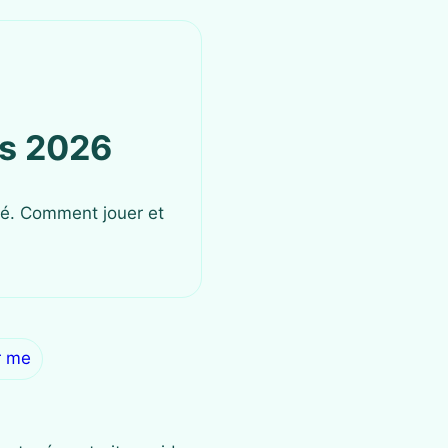
es 2026
ité. Comment jouer et
r me