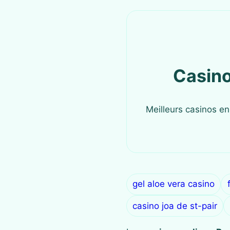
Casino
Meilleurs casinos en
gel aloe vera casino
casino joa de st-pair