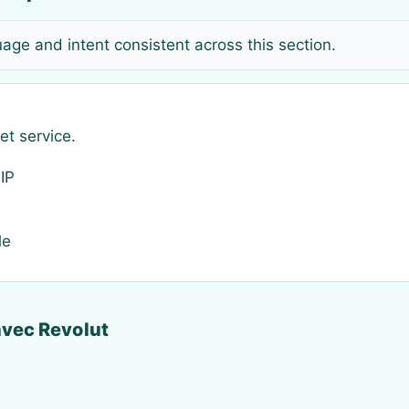
age and intent consistent across this section.
et service.
IP
le
vec Revolut