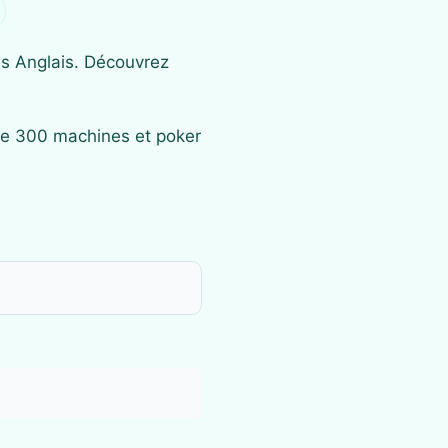
s Anglais. Découvrez
 de 300 machines et poker