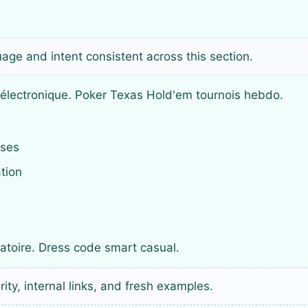
age and intent consistent across this section.
e électronique. Poker Texas Hold'em tournois hebdo.
ises
ation
gatoire. Dress code smart casual.
rity, internal links, and fresh examples.