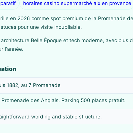
paratif
horaires casino supermarché aix en provence
rille en 2026 comme spot premium de la Promenade de
astuces pour une visite inoubliable.
ie architecture Belle Époque et tech moderne, avec plus
ur l'année.
sation
is 1882, au 7 Promenade
 Promenade des Anglais. Parking 500 places gratuit.
aightforward wording and stable structure.