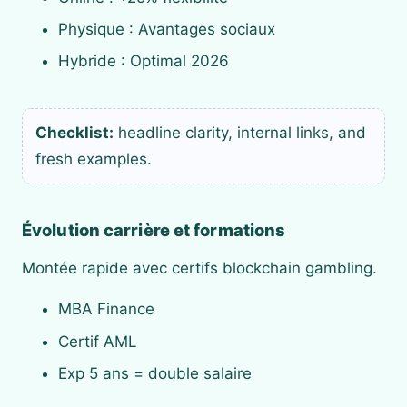
Physique : Avantages sociaux
Hybride : Optimal 2026
Checklist:
headline clarity, internal links, and
fresh examples.
Évolution carrière et formations
Montée rapide avec certifs blockchain gambling.
MBA Finance
Certif AML
Exp 5 ans = double salaire