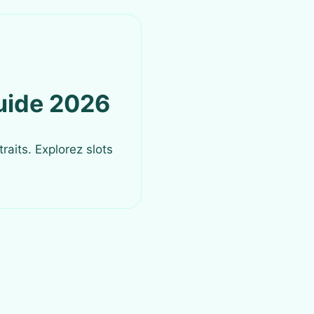
uide 2026
raits. Explorez slots