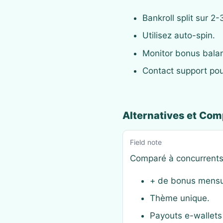
Bankroll split sur 2-
Utilisez auto-spin.
Monitor bonus bala
Contact support pou
Alternatives et Co
Field note
Comparé à concurrents,
+ de bonus mensu
Thème unique.
Payouts e-wallets