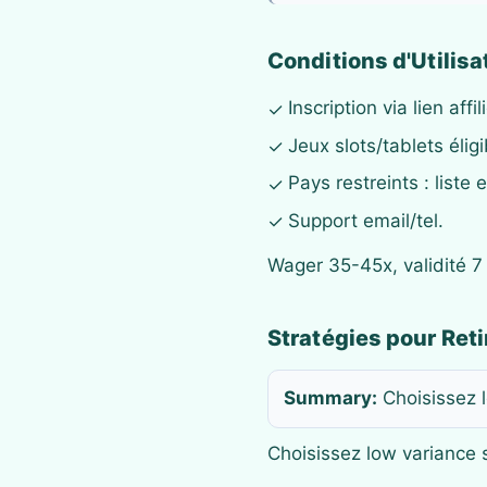
Conditions d'Utilisa
Inscription via lien affil
✓
Jeux slots/tablets éligi
✓
Pays restreints : liste 
✓
Support email/tel.
✓
Wager 35-45x, validité 7 
Stratégies pour Reti
Summary:
Choisissez l
Choisissez low variance 