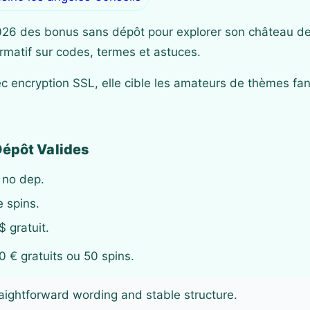
026 des bonus sans dépôt pour explorer son château de 
formatif sur codes, termes et astuces.
c encryption SSL, elle cible les amateurs de thèmes fa
épôt Valides
 no dep.
 spins.
gratuit.
0 € gratuits ou 50 spins.
aightforward wording and stable structure.