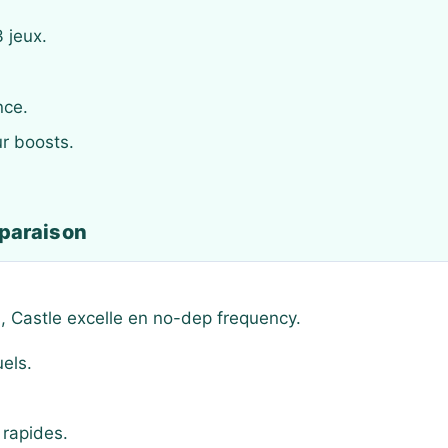
3 jeux.
nce.
r boosts.
mparaison
 Castle excelle en no-dep frequency.
els.
 rapides.