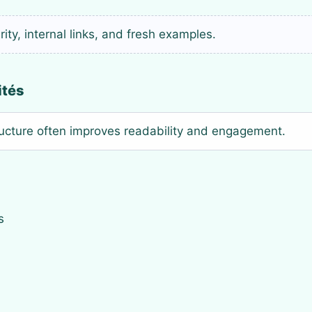
rity, internal links, and fresh examples.
ités
ucture often improves readability and engagement.
s