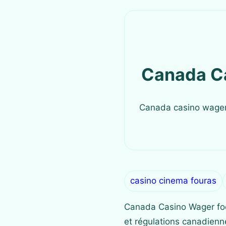
Canada Ca
Canada casino wager 
casino cinema fouras
Canada Casino Wager foc
et régulations canadienne