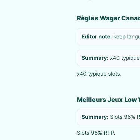
Règles Wager Cana
Editor note:
keep langu
Summary:
x40 typique 
x40 typique slots.
Meilleurs Jeux Low
Summary:
Slots 96% R
Slots 96% RTP.