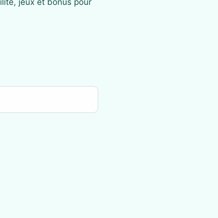
lité, jeux et bonus pour