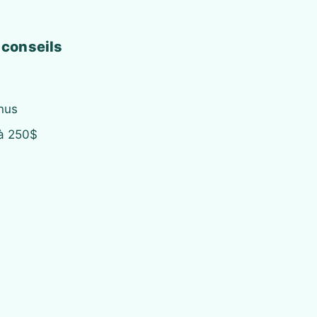
n conseils
nus
'à 250$