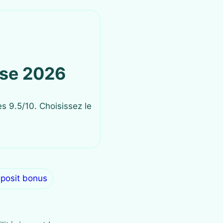
use 2026
s 9.5/10. Choisissez le
eposit bonus