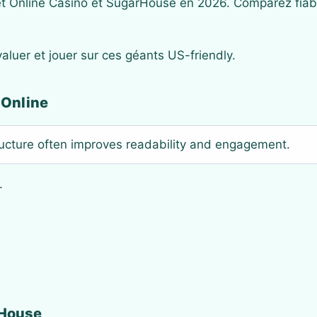
Bet Online Casino et SugarHouse en 2026. Comparez fiabi
aluer et jouer sur ces géants US-friendly.
t Online
ucture often improves readability and engagement.
.
rHouse