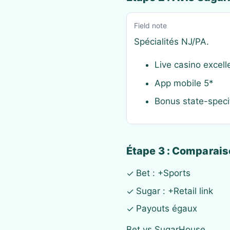
Field note
Spécialités NJ/PA.
Live casino excell
App mobile 5*
Bonus state-speci
Étape 3 : Comparai
Bet : +Sports
✓
Sugar : +Retail link
✓
Payouts égaux
✓
Bet vs SugarHouse.