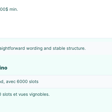
100$ min.
aightforward wording and stable structure.
ino
nd, avec 6000 slots
 slots et vues vignobles.