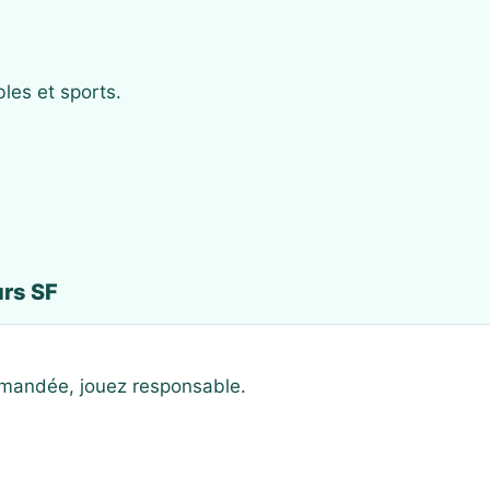
bles et sports.
urs SF
mmandée, jouez responsable.