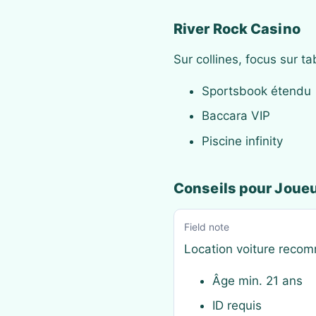
River Rock Casino
Sur collines, focus sur ta
Sportsbook étendu
Baccara VIP
Piscine infinity
Conseils pour Joue
Field note
Location voiture reco
Âge min. 21 ans
ID requis