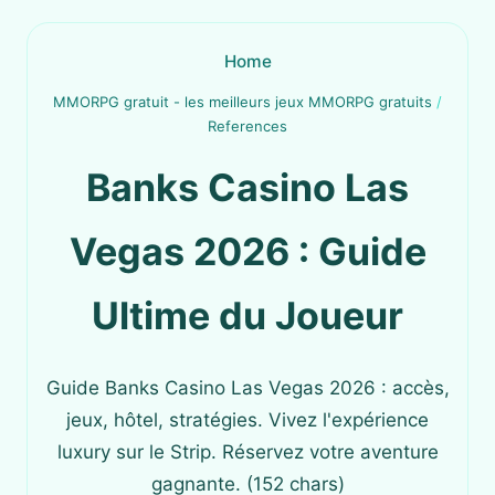
Home
MMORPG gratuit - les meilleurs jeux MMORPG gratuits
/
References
Banks Casino Las
Vegas 2026 : Guide
Ultime du Joueur
Guide Banks Casino Las Vegas 2026 : accès,
jeux, hôtel, stratégies. Vivez l'expérience
luxury sur le Strip. Réservez votre aventure
gagnante. (152 chars)