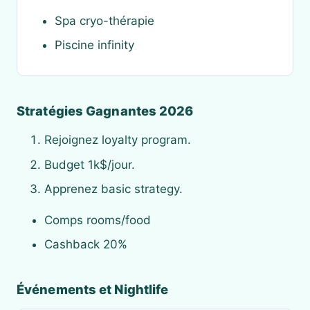
Spa cryo-thérapie
Piscine infinity
Stratégies Gagnantes 2026
Rejoignez loyalty program.
Budget 1k$/jour.
Apprenez basic strategy.
Comps rooms/food
Cashback 20%
Événements et Nightlife