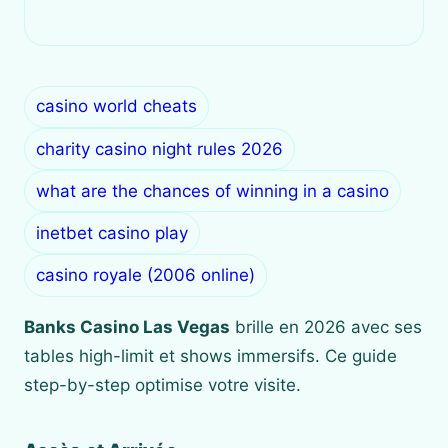
casino world cheats
charity casino night rules 2026
what are the chances of winning in a casino
inetbet casino play
casino royale (2006 online)
Banks Casino Las Vegas
brille en 2026 avec ses
tables high-limit et shows immersifs. Ce guide
step-by-step optimise votre visite.