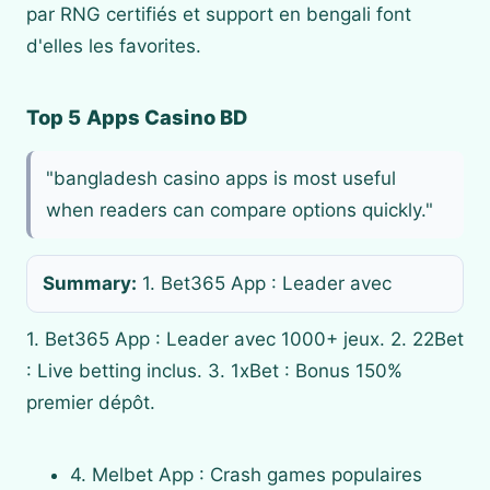
par RNG certifiés et support en bengali font
d'elles les favorites.
Top 5 Apps Casino BD
"bangladesh casino apps is most useful
when readers can compare options quickly."
Summary:
1. Bet365 App : Leader avec
1. Bet365 App : Leader avec 1000+ jeux. 2. 22Bet
: Live betting inclus. 3. 1xBet : Bonus 150%
premier dépôt.
4. Melbet App : Crash games populaires