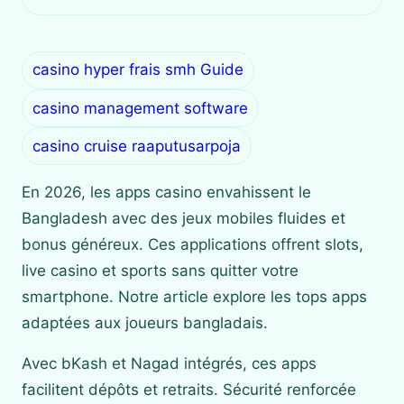
casino hyper frais smh Guide
casino management software
casino cruise raaputusarpoja
En 2026, les apps casino envahissent le
Bangladesh avec des jeux mobiles fluides et
bonus généreux. Ces applications offrent slots,
live casino et sports sans quitter votre
smartphone. Notre article explore les tops apps
adaptées aux joueurs bangladais.
Avec bKash et Nagad intégrés, ces apps
facilitent dépôts et retraits. Sécurité renforcée