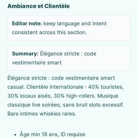
Ambiance et Clientèle
Editor note:
keep language and intent
consistent across this section.
Summary:
Élégance stricte : code
vestimentaire smart
Élégance stricte : code vestimentaire smart
casual. Clientèle internationale : 40% touristes,
30% locaux aisés, 30% high-rollers. Musique
classique live soirées, sans bruit slots excessif.
Bars intimes whiskies rares.
Âge min 18 ans, ID requise