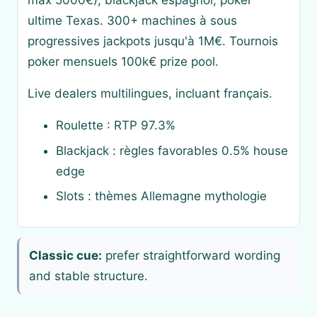
max 5000€), blackjack espagnol, poker
ultime Texas. 300+ machines à sous
progressives jackpots jusqu'à 1M€. Tournois
poker mensuels 100k€ prize pool.
Live dealers multilingues, incluant français.
Roulette : RTP 97.3%
Blackjack : règles favorables 0.5% house
edge
Slots : thèmes Allemagne mythologie
Classic cue:
prefer straightforward wording
and stable structure.