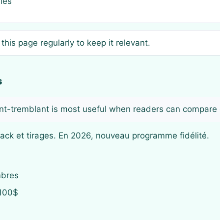
les
his page regularly to keep it relevant.
s
nt-tremblant is most useful when readers can compare o
back et tirages. En 2026, nouveau programme fidélité.
mbres
 100$