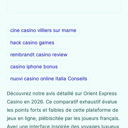
cine casino villiers sur marne
hack casino games
rembrandt casino review
casino iphone bonus
nuovi casino online italia Conseils
Découvrez notre avis détaillé sur Orient Express
Casino en 2026. Ce comparatif exhaustif évalue
les points forts et faibles de cette plateforme de
jeux en ligne, plébiscitée par les joueurs français.
Avec une interface inspirée des voyages luxueux,