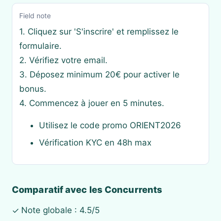
Field note
1. Cliquez sur 'S'inscrire' et remplissez le
formulaire.
2. Vérifiez votre email.
3. Déposez minimum 20€ pour activer le
bonus.
4. Commencez à jouer en 5 minutes.
Utilisez le code promo ORIENT2026
Vérification KYC en 48h max
Comparatif avec les Concurrents
Note globale : 4.5/5
✓