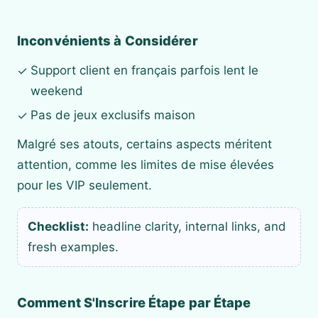
Inconvénients à Considérer
Support client en français parfois lent le
✓
weekend
Pas de jeux exclusifs maison
✓
Malgré ses atouts, certains aspects méritent
attention, comme les limites de mise élevées
pour les VIP seulement.
Checklist:
headline clarity, internal links, and
fresh examples.
Comment S'Inscrire Étape par Étape