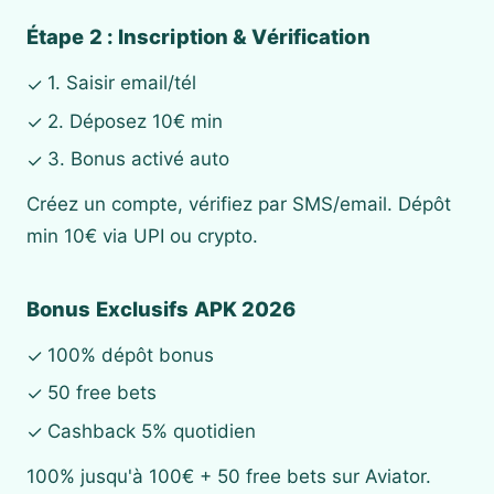
Étape 2 : Inscription & Vérification
1. Saisir email/tél
✓
2. Déposez 10€ min
✓
3. Bonus activé auto
✓
Créez un compte, vérifiez par SMS/email. Dépôt
min 10€ via UPI ou crypto.
Bonus Exclusifs APK 2026
100% dépôt bonus
✓
50 free bets
✓
Cashback 5% quotidien
✓
100% jusqu'à 100€ + 50 free bets sur Aviator.