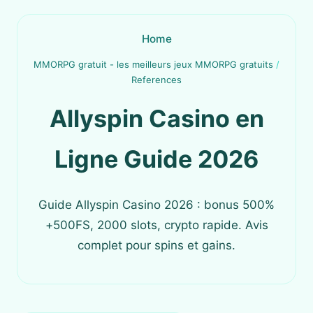
Home
MMORPG gratuit - les meilleurs jeux MMORPG gratuits
/
References
Allyspin Casino en
Ligne Guide 2026
Guide Allyspin Casino 2026 : bonus 500%
+500FS, 2000 slots, crypto rapide. Avis
complet pour spins et gains.