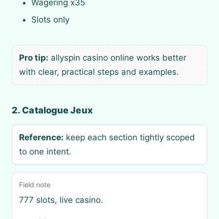
Wagering x35
Slots only
Pro tip:
allyspin casino online works better
with clear, practical steps and examples.
2. Catalogue Jeux
Reference:
keep each section tightly scoped
to one intent.
Field note
777 slots, live casino.