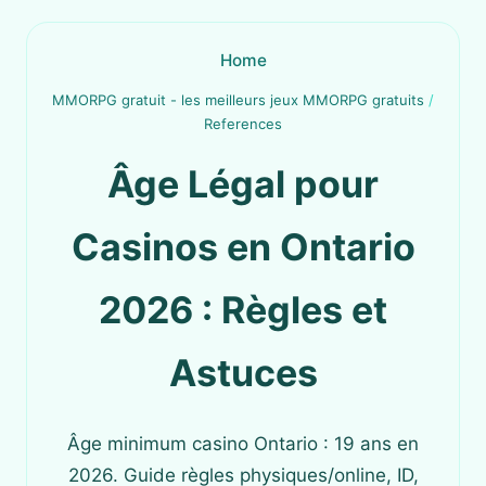
Home
MMORPG gratuit - les meilleurs jeux MMORPG gratuits
/
References
Âge Légal pour
Casinos en Ontario
2026 : Règles et
Astuces
Âge minimum casino Ontario : 19 ans en
2026. Guide règles physiques/online, ID,