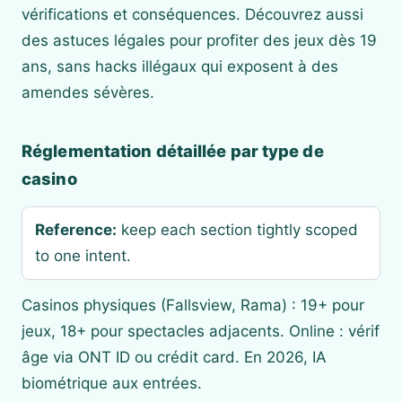
vérifications et conséquences. Découvrez aussi
des astuces légales pour profiter des jeux dès 19
ans, sans hacks illégaux qui exposent à des
amendes sévères.
Réglementation détaillée par type de
casino
Reference:
keep each section tightly scoped
to one intent.
Casinos physiques (Fallsview, Rama) : 19+ pour
jeux, 18+ pour spectacles adjacents. Online : vérif
âge via ONT ID ou crédit card. En 2026, IA
biométrique aux entrées.