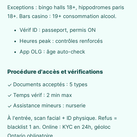
Exceptions : bingo halls 18+, hippodromes paris
18+. Bars casino : 19+ consommation alcool.
Vérif ID : passeport, permis ON
Heures peak : contrôles renforcés
App OLG : âge auto-check
Procédure d'accès et vérifications
Documents acceptés : 5 types
✓
Temps vérif : 2 min max
✓
Assistance mineurs : nurserie
✓
À l'entrée, scan facial + ID physique. Refus =
blacklist 1 an. Online : KYC en 24h, géoloc
Ontario obligatoire.