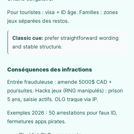
Pour touristes : visa + ID âge. Familles : zones
jeux séparées des restos.
Classic cue:
prefer straightforward wording
and stable structure.
Conséquences des infractions
Entrée frauduleuse : amende 5000$ CAD +
poursuites. Hacks jeux (RNG manipulés) : prison
5 ans, saisie actifs. OLG traque via IP.
Exemples 2026 : 50 arrestations pour faux ID,
fermetures apps pirates.