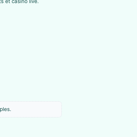
 et casino live.
ples.