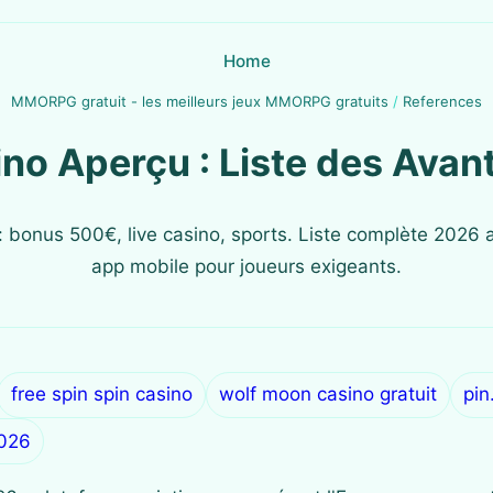
Home
MMORPG gratuit - les meilleurs jeux MMORPG gratuits
/
References
no Aperçu : Liste des Ava
 bonus 500€, live casino, sports. Liste complète 2026
app mobile pour joueurs exigeants.
free spin spin casino
wolf moon casino gratuit
pin
2026