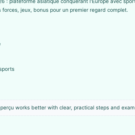
 : plateforme asiatique conquérant l'Europe avec sports
s forces, jeux, bonus pour un premier regard complet.
e
sports
erçu works better with clear, practical steps and exam