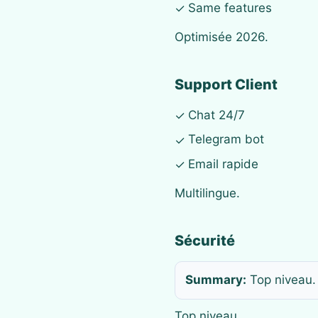
Same features
✓
Optimisée 2026.
Support Client
Chat 24/7
✓
Telegram bot
✓
Email rapide
✓
Multilingue.
Sécurité
Summary:
Top niveau.
Top niveau.