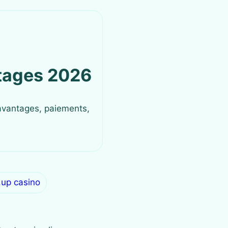
ntages 2026
 avantages, paiements,
.up casino