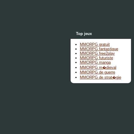
Top jeux
MMORPG gratuit
MMORPG fantastique
MMORPG free2play
MMORPG futuriste
MMORPG manga
MMORPG m�dieval
MMORPG de guerre
MMORPG de strat�gie