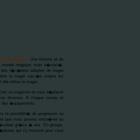
ers fantastique
. Une histoire et de
un monde magique, mais d�vast�,
nts des t�n�bres adeptes de magie
 dont la magie sacr�e soigne les
lle utilise la magie.
archer ou magicien et vous d�placer
es diverses. A chaque niveau et
, des �quipements.
a la possibilit� de progresser au
 et que vous pourrez entra�ner au
t �voluer gr�ce � eux. En groupe,
�atures qui s'y trouvent pour vous