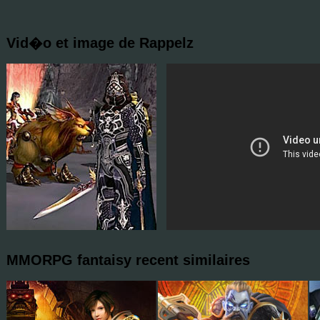
Vid�o et image de Rappelz
MMORPG fantaisy recent similaires