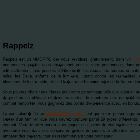
Rappelz
Rappelz est un MMORPG o� vous �voluez, gratuitement, dans un
univ
nombreuses qu�tes vous am�neront, vous et votre personnage, dans 
o� s'affrontent trois peuples diff�rents�: les Asura, les fourbes enfa
noire; les Deva, enfants de la lumi�re, luttant contre les t�n�bres,
blessures de leur monde; et les Ga�a, race humaine n�e de la Nature dont e
Vous pourrez choisir une classe pour votre personnage telle que guerrier, 
� pied ou en utilisant diff�rentes sortes de montures aux comp�tenc
combat remport�, vous gagnerez des points d'exp�rience avec, en bonus
La particularit� de ce
jeu MMORPG gratuit
est que votre personnage aur
c�t� d'un familier, que vous devrez capturer parmi 29 types diff�rents,
combat. Votre familier pourra alors gagner des points de comp�tence e
aventurez-vous dans des donjons de guildes de joueurs et affrontez les cr
emparer des tr�sors, tout en restant devant votre ordinateur.