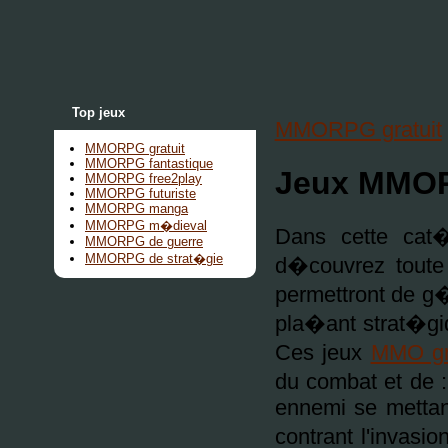
Top jeux
MMORPG gratuit
MMORPG gratuit
MMORPG fantastique
Jeux MMOR
MMORPG free2play
MMORPG futuriste
MMORPG manga
MMORPG m�dieval
Dans cette ca
MMORPG de guerre
MMORPG de strat�gie
d�couvrez toute
permettront de g�
pla�ant strat�giq
Ces jeux
MMO gra
du combat et de :
ennemi se mettant
contrant l'invasi