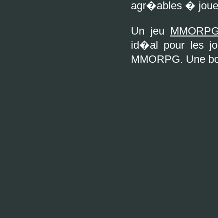
agr�ables � jouer
Un jeu
MMORPG 
id�al pour les j
MMORPG. Une bonn