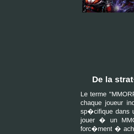
De la str
Le terme "MMORPG
chaque joueur in
sp�cifique dans u
jouer � un MMO
forc�ment � achet