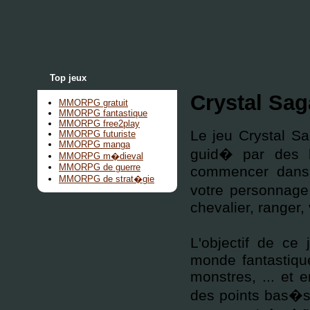
Top jeux
Crystal Sag
MMORPG gratuit
MMORPG fantastique
MMORPG free2play
Le jeu Crystal Sa
MMORPG futuriste
MMORPG manga
guid� par des 
MMORPG m�dieval
MMORPG de guerre
commencer dan
MMORPG de strat�gie
votre personnage,
chevalier, ranger,
L'objectif de ce
monde fantastiqu
monstres, ... et 
des points bas�s