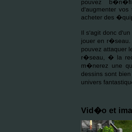
pouvez b�n�fic
d'augmenter vos 
acheter des �quip
Il s'agit donc d'u
jouer en r�seau. 
pouvez attaquer l
r�seau, � la rec
m�nerez une qu
dessins sont bien
univers fantastiqu
Vid�o et ima