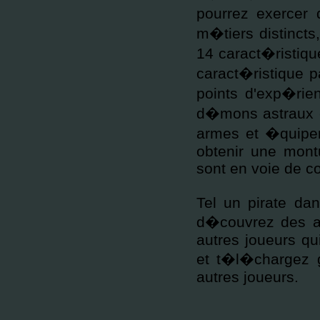
pourrez exercer
m�tiers distincts,
14 caract�ristiqu
caract�ristique p
points d'exp�rie
d�mons astraux o
armes et �quipem
obtenir une mont
sont en voie de c
Tel un pirate d
d�couvrez des al
autres joueurs qu
et t�l�chargez 
autres joueurs.