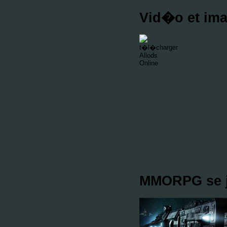
Vid�o et ima
MMORPG se jo