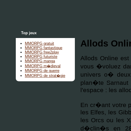
Top jeux
Allods Onli
MMORPG gratuit
MMORPG fantastique
MMORPG free2play
MMORPG futuriste
Allods Online es
MMORPG manga
vous �voluez dan
MMORPG m�dieval
MMORPG de guerre
univers o� deux f
MMORPG de strat�gie
plan�te Sarnaut 
l'espace : les allo
En cr�ant votre p
les Elfes, les Gib
les Orcs ou les X
d�clin�s en 28 